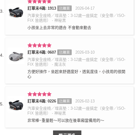
評分
訂單末4碼: 1913
5
滿
2026-04-17
已購買
分 5
汽車安全座椅／增高墊：3-12歲一座搞定（安全帶／ISO-
FIX 皆適用） - 神秘黑
小孩坐上去非常的適合 不會動來動去
評分
訂單末4碼: 0607
5
滿
2026-03-10
已購買
分 5
汽車安全座椅／增高墊：3-12歲一座搞定（安全帶／ISO-
FIX 皆適用） - 魔法灰
方便好操作，坐起來舒適度好，透氣度佳，小孩用的很開
心
評分
訂單末4碼: 0226
5
滿
2026-02-13
已購買
分 5
汽車安全座椅／增高墊：3-12歲一座搞定（安全帶／ISO-
FIX 皆適用） - 神秘黑
非常棒~重量輕～可以放在後車廂當備用的～