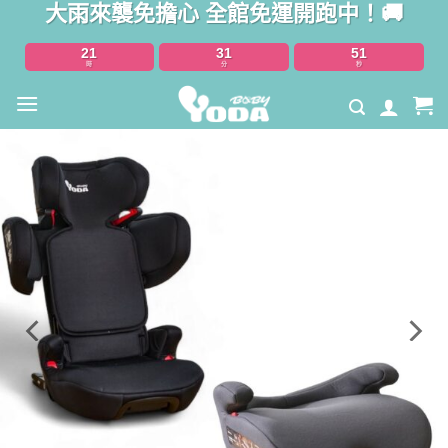
大雨來襲免擔心 全館免運開跑中！🚚
Skip
to
21
31
51
content
時
分
秒