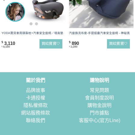
YODA寶貝車用頭靠枕+汽車安全座椅／增高墊
汽座換洗布套-手提摺疊汽車安全座椅 - 神秘黑
3,110
890
$
$
買給寶寶🤍
買給寶寶🤍
4,180
1,290
$
$
關於我們
購物說明
品牌故事
常見問題
卡通授權
會員制度說明
隱私權條款
購物金說明
網站服務條款
門市據點
聯絡我們
客服中心(官方Line)