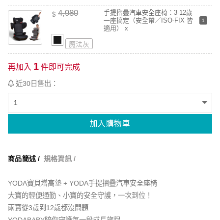
4,980
手提摺疊汽車安全座椅：3-12歲
$
一座搞定（安全帶／ISO-FIX 皆
1
適用） x
魔法灰
1
再加入
件即可完成
近30日售出：
加入購物車
商品簡述 /
規格資訊 /
YODA寶貝增高墊 + YODA手提摺疊汽車安全座椅
大寶的輕便通勤、小寶的安全守護，一次到位！
兩寶從3歲到12歲都沒問題
YODABABY陪你守護每一段成長旅程