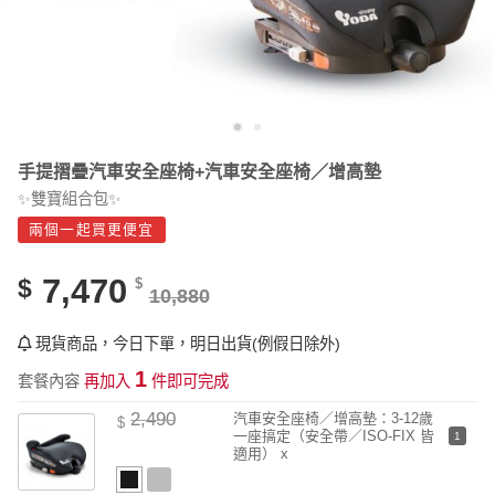
手提摺疊汽車安全座椅+汽車安全座椅／增高墊
✨雙寶組合包✨
兩個一起買更便宜
7,470
$
$
10,880
現貨商品，今日下單，明日出貨(例假日除外)
1
套餐內容
再加入
件即可完成
2,490
汽車安全座椅／增高墊：3-12歲
$
一座搞定（安全帶／ISO-FIX 皆
1
適用） x