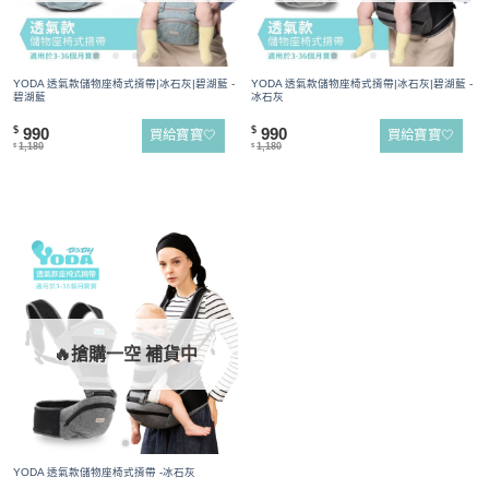
YODA 透氣款儲物座椅式揹帶|冰石灰|碧湖藍 -
YODA 透氣款儲物座椅式揹帶|冰石灰|碧湖藍 -
碧湖藍
冰石灰
990
990
$
$
買給寶寶🤍
買給寶寶🤍
1,180
1,180
$
$
🔥搶購一空 補貨中
YODA 透氣款儲物座椅式揹帶 -冰石灰