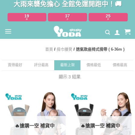
大雨來襲免擔心 全館免運開跑中！🚚
Skip
to
19
37
25
content
時
分
秒
首頁
/
揹巾腰凳
/
透氣款座椅式揹帶 ( 6-36m )
賣得最好
評分最高
最新上架
價格最低
價格最高
顯示 3 結果
🔥搶購一空 補貨中
🔥搶購一空 補貨中