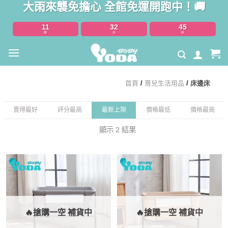
大雨來襲免擔心 全館免運開跑中！🚚
Skip
to
11
32
45
content
時
分
秒
首頁
/
育兒生活用品
/
床邊床
賣得最好
評分最高
最新上架
價格最低
價格最高
顯示 2 結果
🔥搶購一空 補貨中
🔥搶購一空 補貨中