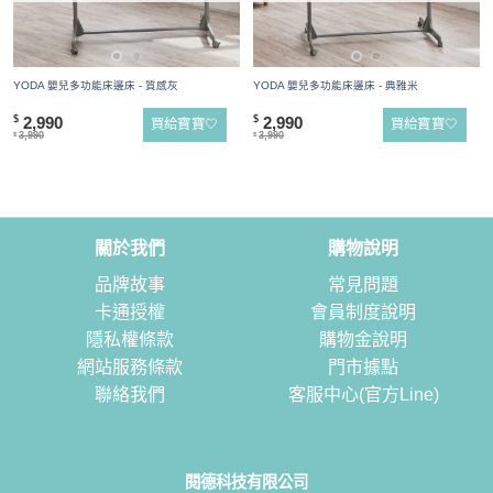
YODA 嬰兒多功能床邊床 - 質感灰
YODA 嬰兒多功能床邊床 - 典雅米
2,990
2,990
$
$
買給寶寶🤍
買給寶寶🤍
3,990
3,990
$
$
關於我們
購物說明
品牌故事
常見問題
卡通授權
會員制度說明
隱私權條款
購物金說明
網站服務條款
門市據點
聯絡我們
客服中心(官方Line)
閱德科技有限公司