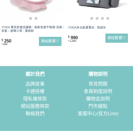
YODA 寶貝舒適洗護帽｜創新氣墊不勒頭 洗頭｜
YODA多功能寶寶包 - 質感灰
剪髮｜遮陽三用 - 蜜桃粉
990
$
買給寶寶🤍
250
$
買給寶寶🤍
1,490
$
390
$
關於我們
購物說明
品牌故事
常見問題
卡通授權
會員制度說明
隱私權條款
購物金說明
網站服務條款
門市據點
聯絡我們
客服中心(官方Line)