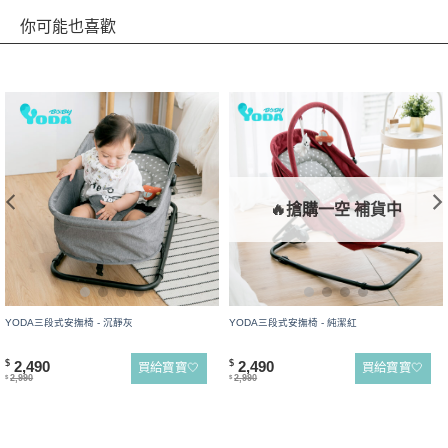
你可能也喜歡
🔥搶購一空 補貨中
YODA三段式安撫椅 - 沉靜灰
YODA三段式安撫椅 - 純潔紅
2,490
2,490
$
$
買給寶寶🤍
買給寶寶🤍
2,990
2,990
$
$
商品詳情