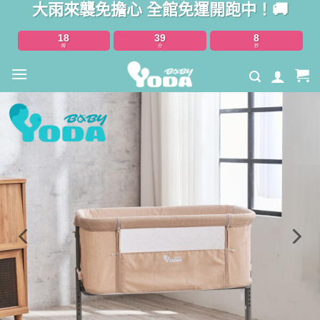
大雨來襲免擔心 全館免運開跑中！🚚
Skip
to
18
39
7
content
時
分
秒