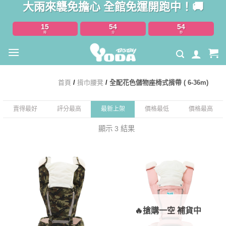
大雨來襲免擔心 全館免運開跑中！🚚
Skip
to
15
54
54
content
時
分
秒
首頁
/
揹巾腰凳
/
全配花色儲物座椅式揹帶 ( 6-36m)
賣得最好
評分最高
最新上架
價格最低
價格最高
顯示 3 結果
🔥搶購一空 補貨中