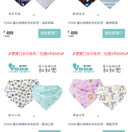
YODA 優の純棉紗布扣扣兜 - 海岸奇緣
YODA 優の純棉紗布扣扣兜 - 動物家族
499
499
$
$
買給寶寶🤍
買給寶寶🤍
599
599
$
$
💕寶寶口水巾系列｜任選4件$999💕
💕寶寶口水巾系列｜任選4件$999💕
YODA 優の純棉紗布扣扣兜 - 歐洲之旅
YODA 優の純棉紗布扣扣兜 - 環遊世界