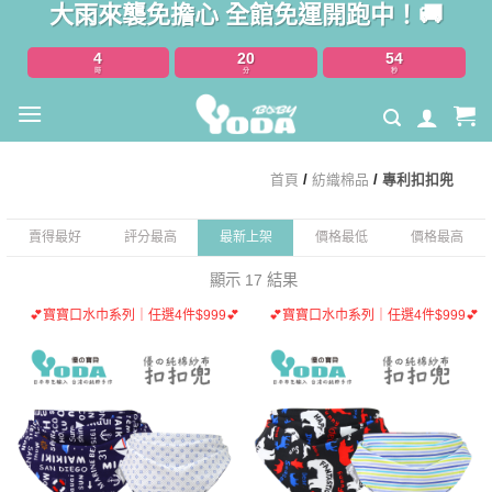
大雨來襲免擔心 全館免運開跑中！🚚
Skip
to
4
20
54
content
時
分
秒
首頁
/
紡織棉品
/
專利扣扣兜
賣得最好
評分最高
最新上架
價格最低
價格最高
顯示 17 結果
💕寶寶口水巾系列｜任選4件$999💕
💕寶寶口水巾系列｜任選4件$999💕