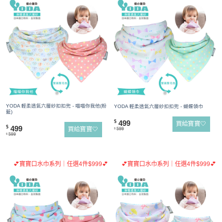
YODA 輕柔透氣六層紗扣扣兜 - 喵喵你我他(粉
YODA 輕柔透氣六層紗扣扣兜 - 蝴蝶領巾
藍)
499
$
買給寶寶🤍
499
$
買給寶寶🤍
599
$
599
$
💕寶寶口水巾系列｜任選4件$999💕
💕寶寶口水巾系列｜任選4件$999💕