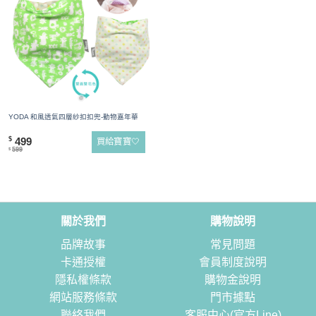
YODA 和風透氣四層紗扣扣兜-動物嘉年華
499
$
買給寶寶🤍
599
$
關於我們
購物說明
品牌故事
常見問題
卡通授權
會員制度說明
隱私權條款
購物金說明
網站服務條款
門市據點
聯絡我們
客服中心(官方Line)