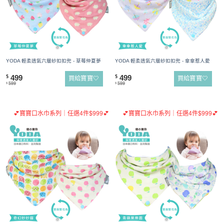
YODA 輕柔透氣六層紗扣扣兜 - 草莓仲夏夢
YODA 輕柔透氣六層紗扣扣兜 - 傘傘惹人愛
499
499
$
$
買給寶寶🤍
買給寶寶🤍
599
599
$
$
💕寶寶口水巾系列｜任選4件$999💕
💕寶寶口水巾系列｜任選4件$999💕