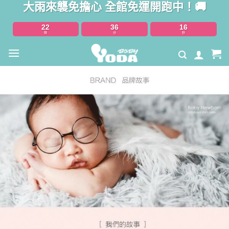
大雨來襲免擔心 全館免運開跑中！🚚
Skip
to
22
36
15
content
時
分
秒