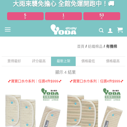
大雨來襲免擔心 全館免運開跑中！🚚
Skip
to
5
1
53
content
時
分
秒
首頁
/
紡織棉品
/
有機棉
賣得最好
評分最高
最新上架
價格最低
價格最高
顯示 4 結果
💕寶寶口水巾系列｜任選4件$999💕
💕寶寶口水巾系列｜任選4件$999💕