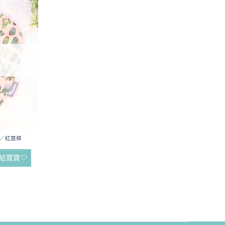
掌／紅直條
給寶寶🤍