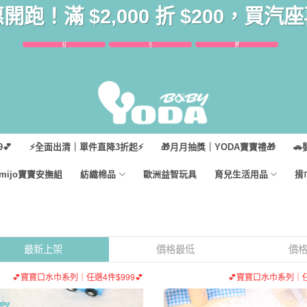
惠開跑！滿 $2,000 折 $200，買
17
5
28
時
分
秒
💕
⚡全面出清｜單件直降3折起⚡
🎁月月抽獎｜YODA寶寶禮🎁
🚗
imijo寶寶安撫組
紡織棉品
歐洲益智玩具
育兒生活用品
揹
最新上架
價格最低
價
💕寶寶口水巾系列｜任選4件$999💕
💕寶寶口水巾系列｜任選