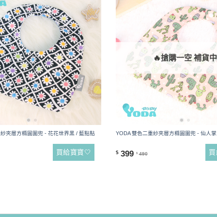
🔥搶購一空 補貨中
重紗夾層方橢圓圍兜 - 花花世界黑 / 藍點點
YODA 雙色二重紗夾層方橢圓圍兜 - 仙人
買給寶寶🤍
買
399
$
490
$