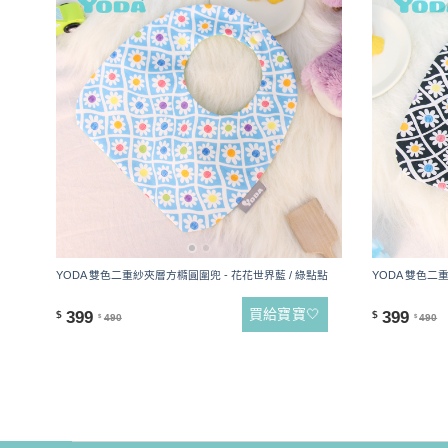
YODA 雙色二重紗夾層方橢圓圍兜 - 花花世界藍 / 綠點點
YODA 雙色二
買給寶寶🤍
399
399
$
$
490
490
$
$