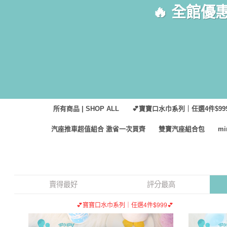
Skip
🔥 全館優
to
content
所有商品 | SHOP ALL
💕寶寶口水巾系列｜任選4件$999
汽座推車超值組合 激省一次買齊
雙寶汽座組合包
m
賣得最好
評分最高
💕寶寶口水巾系列｜任選4件$999💕