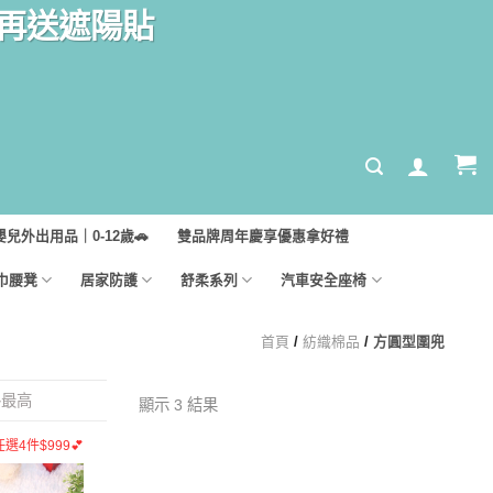
汽座再送遮陽貼
嬰兒外出用品｜0-12歲🚗
雙品牌周年慶享優惠拿好禮
巾腰凳
居家防護
舒柔系列
汽車安全座椅
首頁
/
紡織棉品
/
方圓型圍兜
格最高
顯示 3 結果
4件$999💕