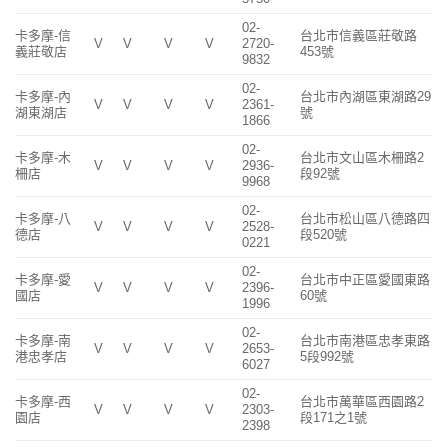
02-
卡多摩-信
台北市信義區莊敬路
V
V
V
V
2720-
義莊敬店
453號
9832
02-
卡多摩-內
台北市內湖區東湖路29
V
V
V
V
2361-
湖東湖店
號
1866
02-
卡多摩-木
台北市文山區木柵路2
V
V
V
V
2936-
柵店
段92號
9968
02-
卡多摩-八
台北市松山區八德路四
V
V
V
V
2528-
德店
段520號
0221
02-
卡多摩-愛
台北市中正區愛國東路
V
V
V
V
2396-
國店
60號
1996
02-
卡多摩-南
台北市南港區忠孝東路
V
V
V
V
2653-
港忠孝店
5段992號
6027
02-
卡多摩-西
台北市萬華區西園路2
V
V
V
V
2303-
園店
段171之1號
2398