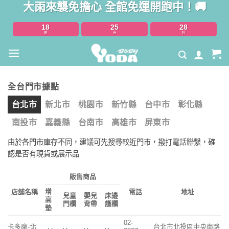
大雨來襲免擔心 全館免運開跑中！🚚
Skip
to
18
25
28
content
時
分
秒
全台門市據點
台北市
新北市
桃園市
新竹縣
台中市
彰化縣
南投市
嘉義縣
台南市
高雄市
屏東市
由於各門市庫存不同，建議可先搜尋較近門市，撥打電話聯繫，確
認是否有現貨或展示品
販售商品
增
店舖名稱
電話
地址
兒童
嬰兒
床邊
高
門欄
背帶
護欄
墊
02-
卡多摩-北
台北市北投區中央南路