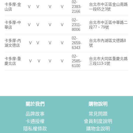
02-
卡多摩-金
台北市中正區金山南路
V
V
V
V
2393-
山店
一段65之3號
2166
02-
卡多摩-中
台北市中正區中華路二
V
V
V
V
2311-
華店
段77、79號
8006
02-
卡多摩-內
台北市內湖區文德路8
V
V
V
V
2659-
湖文德店
號
6343
02-
卡多摩-重
台北市大同區重慶北路
V
V
V
V
2585-
慶北店
三段113-1號
6100
關於我們
購物說明
品牌故事
常見問題
卡通授權
會員制度說明
隱私權條款
購物金說明