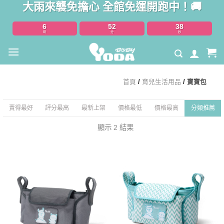
大雨來襲免擔心 全館免運開跑中！🚚
Skip
to
6
52
38
content
時
分
秒
首頁
/
育兒生活用品
/
寶寶包
賣得最好
評分最高
最新上架
價格最低
價格最高
分類推薦
顯示 2 結果