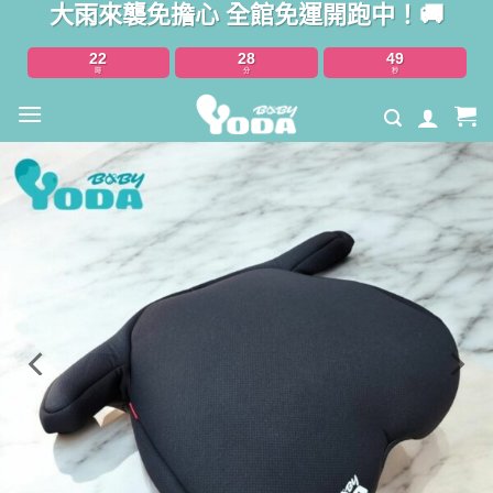
大雨來襲免擔心 全館免運開跑中！🚚
Skip
to
22
28
48
content
時
分
秒