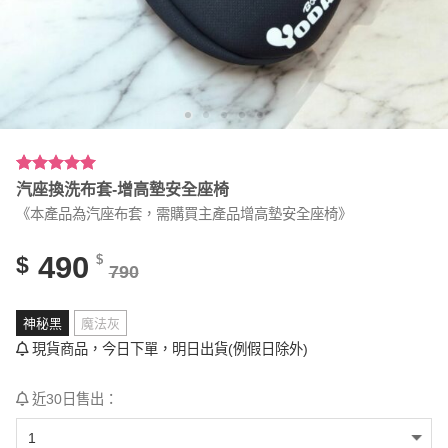
評分
2
5.00
/
汽座換洗布套-增高墊安全座椅
5，已有
位
《本產品為汽座布套，需購買主產品增高墊安全座椅》
顧客進行評
分
490
$
$
790
神秘黑
魔法灰
現貨商品，今日下單，明日出貨(例假日除外)
近30日售出：