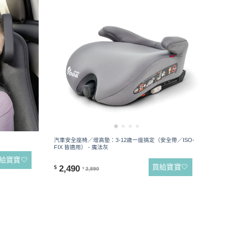
汽車安全座椅／增高墊：3-12歲一座搞定（安全帶／ISO-
FIX 皆適用） - 魔法灰
給寶寶🤍
買給寶寶🤍
2,490
$
2,890
$