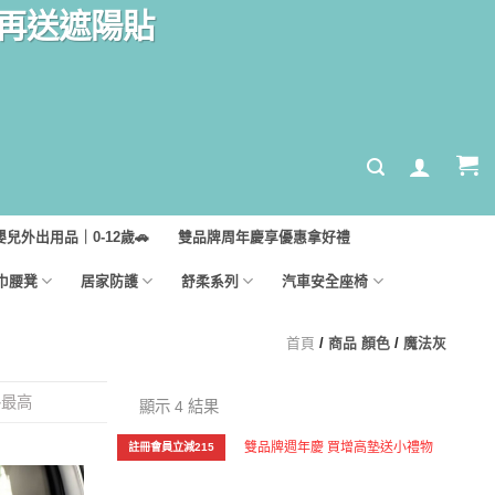
汽座再送遮陽貼
嬰兒外出用品｜0-12歲🚗
雙品牌周年慶享優惠拿好禮
巾腰凳
居家防護
舒柔系列
汽車安全座椅
首頁
/
商品 顏色
/
魔法灰
格最高
顯示 4 結果
雙品牌週年慶 買增高墊送小禮物
註冊會員立減215