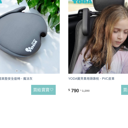
高墊安全座椅 - 魔法灰
YODA寶貝車用頭靠枕 - PVC皮革
買給寶寶🤍
買
790
$
1,290
$