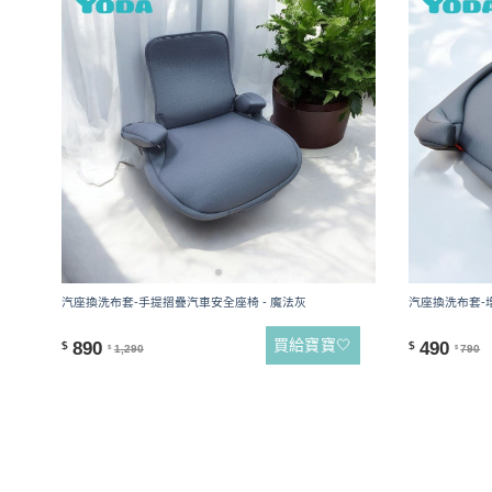
汽座換洗布套-手提摺疊汽車安全座椅 - 魔法灰
汽座換洗布套-增
買給寶寶🤍
890
490
$
$
1,290
790
$
$