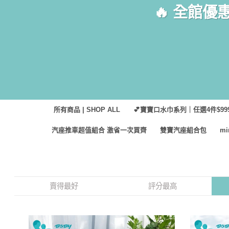
Skip
🔥 全館優
to
content
所有商品 | SHOP ALL
💕寶寶口水巾系列｜任選4件$999
汽座推車超值組合 激省一次買齊
雙寶汽座組合包
m
賣得最好
評分最高