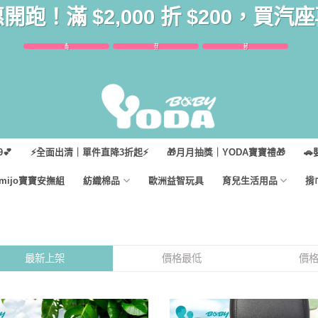
惠開跑！滿 $2,000 折 $200，買
8
23
12
時
分
秒
💕
⚡全面出清｜單件直降3折起⚡
🎁月月抽獎｜YODA寶寶禮🎁
🚗
imijo寶寶安撫組
紡織棉品
歐洲益智玩具
育兒生活用品
揹
最新上架
價格最低
價