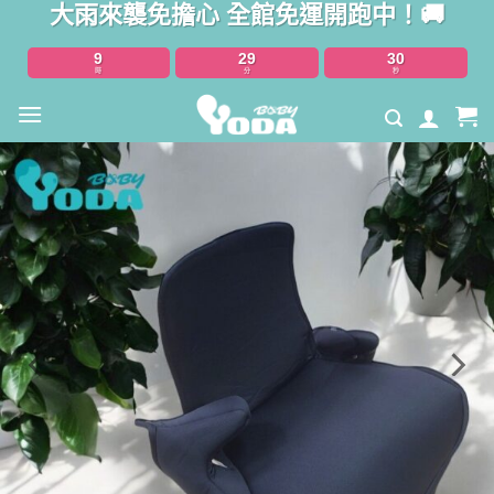
大雨來襲免擔心 全館免運開跑中！🚚
Skip
to
9
29
28
content
時
分
秒