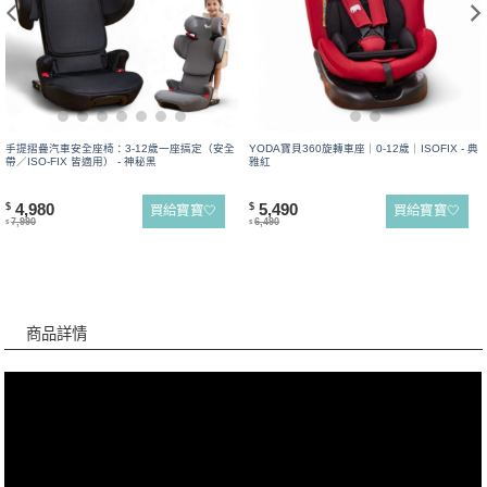
手提摺疊汽車安全座椅：3-12歲一座搞定（安全
YODA寶貝360旋轉車座｜0-12歲｜ISOFIX - 典
帶／ISO-FIX 皆適用） - 神秘黑
雅紅
4,980
5,490
$
$
買給寶寶🤍
買給寶寶🤍
7,990
6,490
$
$
商品詳情
商品詳情