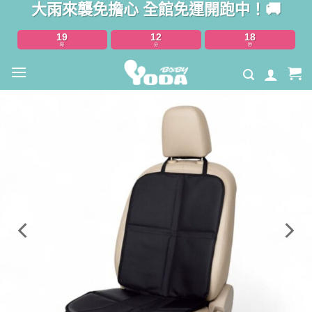
大雨來襲免擔心 全館免運開跑中！🚚
Skip
to
19
12
17
content
時
分
秒