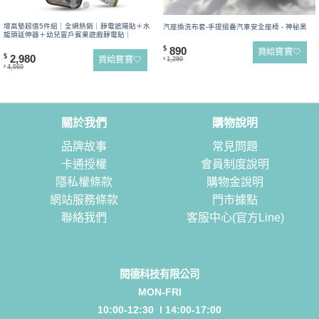
增高墊超值5件組｜全網熱銷｜靜電遮陽貼＋水
汽座換洗布套-手提摺疊汽車安全座椅 - 神秘黑
龍頭延伸器＋幼兒窗戶賓果遊戲靜電貼｜
890
$
買給寶寶🤍
2,980
$
買給寶寶🤍
1,290
$
4,560
$
關於我們
購物說明
品牌故事
常見問題
卡通授權
會員制度說明
隱私權條款
購物金說明
網站服務條款
門市據點
聯絡我們
客服中心(官方Line)
閱德科技有限公司
MON-FRI
10:00-12:30 l 14:00-17:00