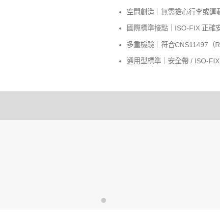
空間創造｜無需擔心行李或運
國際標準接點｜ISO-FIX 正
多重檢驗｜符合CNS11497（R
通用型標準｜安全帶 / ISO-FI