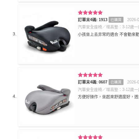
評分
訂單末4碼: 1913
5
滿
2026-
已購買
分 5
汽車安全座椅／增高墊：3-12歲一座
小孩坐上去非常的適合 不會動來
評分
訂單末4碼: 0607
5
滿
2026-
已購買
分 5
汽車安全座椅／增高墊：3-12歲一座
方便好操作，坐起來舒適度好，透