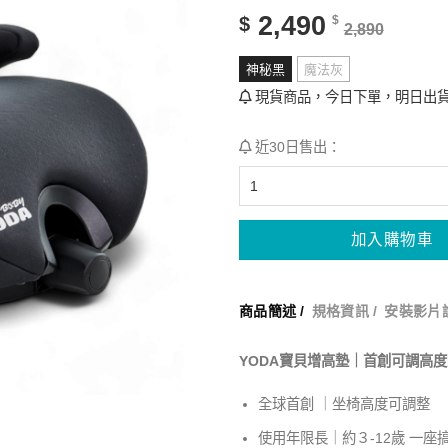
分
2,490
$
$
2,890
神秘黑
魔法灰
現貨商品，今日下單，明日出貨
近30日售出：
加入購物車
商品簡述 /
規格資訊 /
安裝影片說
YODA寶貝增高墊｜首創可調高度I
全球首創 ｜坐椅高度可調整
使用年限長｜約３-12歲 一座