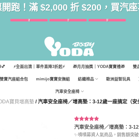
惠開跑！滿 $2,000 折 $200，買
16
15
51
時
分
秒
💕
⚡全面出清｜單件直降3折起⚡
🎁月月抽獎｜YODA寶寶禮🎁
雙
雙寶汽座組合包
mimijo寶寶安撫組
紡織棉品
歐洲益智玩具
汽車安全座椅
ODA寶貝增高墊
/ 汽車安全座椅／增高墊：3-12歲一座搞定（安全帶
評分
53
5.00
/
汽車安全座椅／增高墊：3-12
5，已有
位
✨嘖嘖募資人氣商品，銷售額突破1
顧客進行評