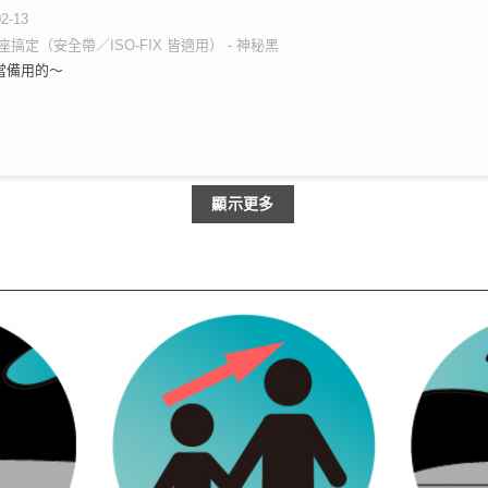
02-13
搞定（安全帶／ISO-FIX 皆適用） - 神秘黑
當備用的～
顯示更多