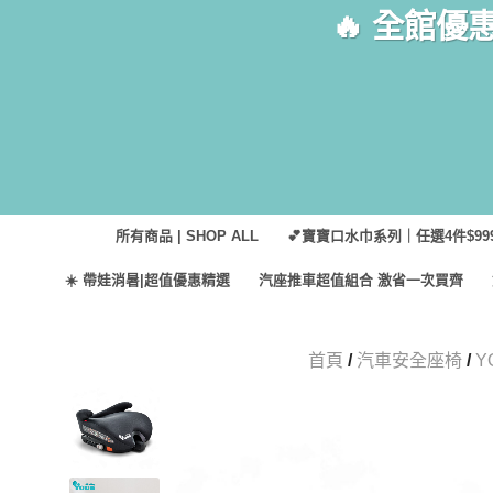
Skip
🔥 全館優
to
content
所有商品 | SHOP ALL
💕寶寶口水巾系列｜任選4件$999
☀️ 帶娃消暑|超值優惠精選
汽座推車超值組合 激省一次買齊
首頁
/
汽車安全座椅
/
Y