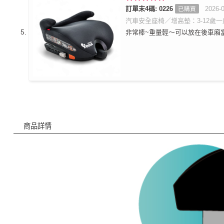
評分
訂單末4碼: 0226
5
滿
2026-
已購買
分 5
汽車安全座椅／增高墊：3-12歲一座
非常棒~重量輕～可以放在後車廂
商品詳情