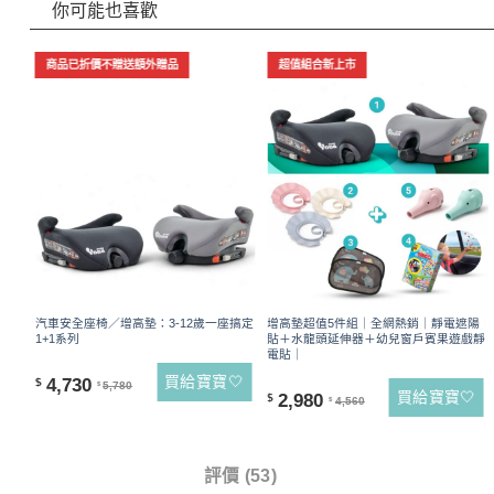
你可能也喜歡
商品已折價不贈送額外贈品
超值組合新上市
汽車安全座椅／增高墊：3-12歲一座搞定
增高墊超值5件組｜全網熱銷｜靜電遮陽
1+1系列
貼＋水龍頭延伸器＋幼兒窗戶賓果遊戲靜
電貼｜
買給寶寶🤍
4,730
$
5,780
$
買給寶寶🤍
2,980
$
4,560
$
商品詳情
評價 (53)