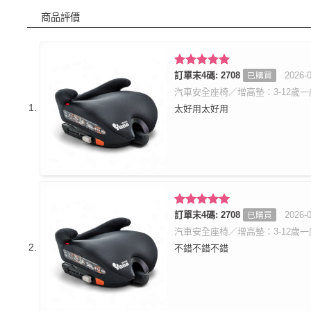
商品評價
評分
訂單末4碼: 2708
5
滿
2026-
已購買
分 5
汽車安全座椅／增高墊：3-12歲一座
太好用太好用
評分
訂單末4碼: 2708
5
滿
2026-
已購買
分 5
汽車安全座椅／增高墊：3-12歲一座
不錯不錯不錯