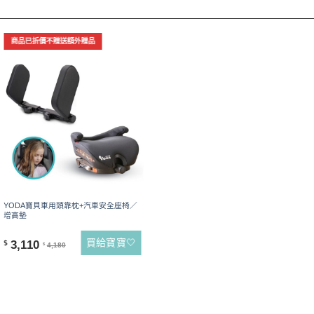
商品已折價不贈送額外贈品
YODA寶貝車用頭靠枕+汽車安全座椅／
增高墊
買給寶寶🤍
3,110
$
4,180
$