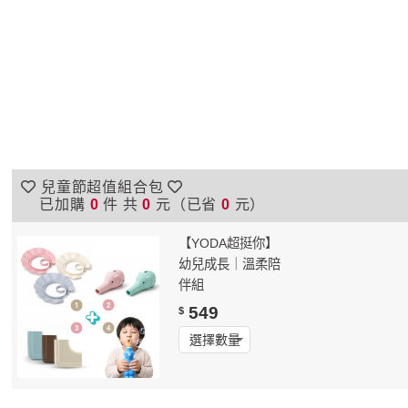
兒童節超值組合包
已加購
0
件 共
0
元（已省
0
元）
【YODA超挺你】
幼兒成長｜溫柔陪
伴組
549
$