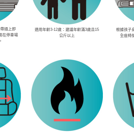
全帶插上即
適用年齡3-12歲：建議年齡滿3歲且15
根據孩子
用在停車場
公斤以上
全座椅
。