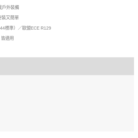
載戶外裝備
確安裝又簡單
44標準）／歐盟ECE R129
X 皆適用