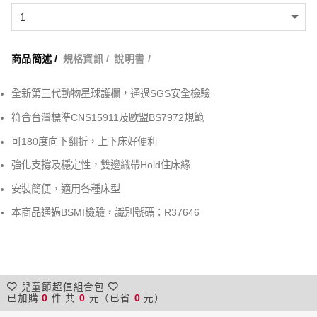
商品簡述 /
規格資訊 /
說明書 /
全新第三代動物星球護欄，通過SGS安全檢驗
符合台灣標準CNS15911及歐盟BS7972規範
可180度向下翻折，上下床好便利
強化支撐及穩定性，雙邊織帶Hold住床緣
安裝簡便，適用各種床型
本商品通過BSMI檢驗，識別號碼：R37646
兒童節超值組合包
已加購
0
件 共
0
元（已省
0
元）