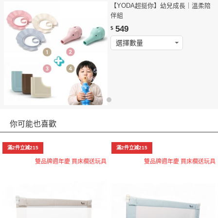
【YODA超挺你】幼兒成長｜溫柔陪
伴組
549
$
你可能也喜歡
滿2件立減215
滿2件立減215
雙品牌週年慶 買床欄送玩具
雙品牌週年慶 買床欄送玩具