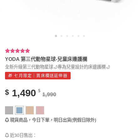
評分
12
5.00
/
YODA 第三代動物星球-兒童床邊護欄
5，已有
位
全新升級第三代動物星球🌙專為兒童設計的床邊護欄🌙
顧客進行評
分
🎁 七月限定｜買床欄送延伸器
1,490
$
$
1,990
現貨商品，今日下單，明日出貨(例假日除外)
近30日售出：