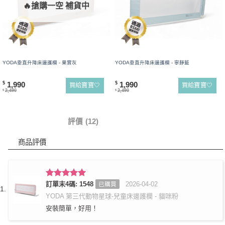
🔥搶購一空 補貨中
YODA垂直升降床邊護欄 - 果實灰
YODA垂直升降床邊護欄 - 寧靜藍
1,990
1,990
$
$
買給寶寶🤍
買給寶寶🤍
2,490
2,490
$
$
商品詳情
評價 (12)
商品評價
評分
訂單末4碼: 1548
5
滿
2026-04-02
已購買
分 5
YODA 第三代動物星球-兒童床邊護欄 - 貓咪粉
安裝簡單，好用！