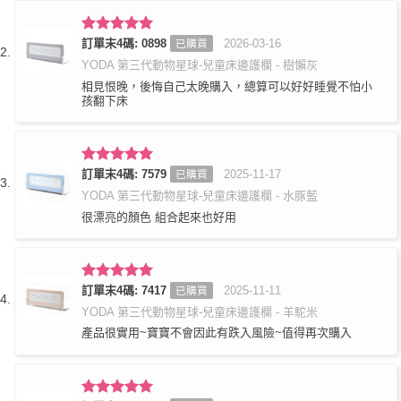
評分
訂單末4碼: 0898
5
滿
2026-03-16
已購買
分 5
YODA 第三代動物星球-兒童床邊護欄 - 樹懶灰
相見恨晚，後悔自己太晚購入，總算可以好好睡覺不怕小
孩翻下床
評分
訂單末4碼: 7579
5
滿
2025-11-17
已購買
分 5
YODA 第三代動物星球-兒童床邊護欄 - 水豚藍
很漂亮的顏色 組合起來也好用
評分
訂單末4碼: 7417
5
滿
2025-11-11
已購買
分 5
YODA 第三代動物星球-兒童床邊護欄 - 羊駝米
產品很實用~寶寶不會因此有跌入風險~值得再次購入