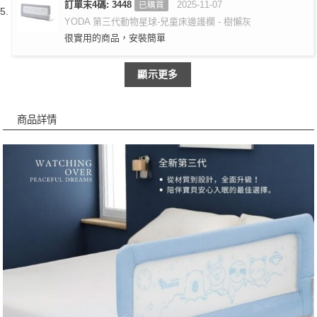
評分
訂單末4碼: 3448
5
滿
2025-11-07
已購買
分 5
YODA 第三代動物星球-兒童床邊護欄 - 樹懶灰
很實用的商品，安裝簡單
顯示更多
商品詳情