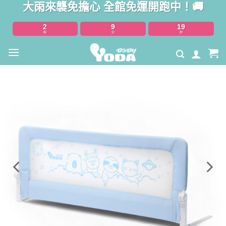
大雨來襲免擔心 全館免運開跑中！🚚
Skip
to
2
9
17
content
時
分
秒