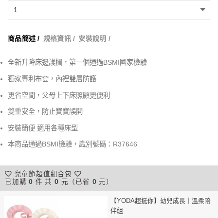
商品簡述 /
規格資訊 /
安裝說明 /
全新升降床邊護欄，第一個通過BSMI國家檢驗
獨家專利布套，內裡雙層防護
更省空間，父母上下床照顧更便利
雙重安全，防止寶寶誤開
安裝簡便 適用各種床型
本商品通過BSMI檢驗，識別號碼：R37646
兒童節超值組合包
已加購
0
件 共
0
元（已省
0
元）
【YODA超挺你】幼兒成長｜溫柔陪
伴組