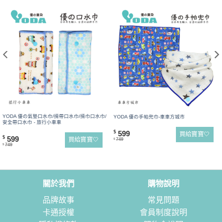
YODA 優の氣墊口水巾/揹帶口水巾/揹巾口水巾/
YODA 優の手帕兜巾-車車方城市
安全帶口水巾 - 旅行小車車
599
$
買給寶寶🤍
599
$
買給寶寶🤍
749
$
749
$
關於我們
購物說明
品牌故事
常見問題
卡通授權
會員制度說明