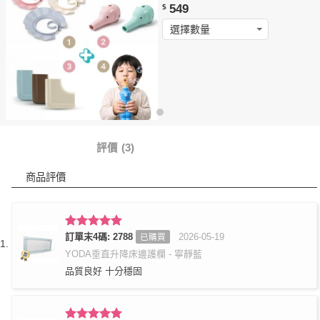
549
$
商品詳情
評價 (3)
商品評價
評分
訂單末4碼: 2788
5
滿
2026-05-19
已購買
分 5
YODA垂直升降床邊護欄 - 寧靜藍
品質良好 十分穩固