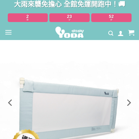
大雨來襲免擔心 全館免運開跑中！🚚
Skip
to
2
23
51
content
時
分
秒