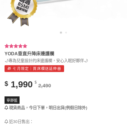
評分
3
5.00
/
YODA垂直升降床邊護欄
5，已有
位
🌙專為兒童設計的床邊護欄，安心入眠好夥伴🌙
顧客進行評
分
🎁 七月限定｜買床欄送延伸器
1,990
$
$
2,490
寧靜藍
現貨商品，今日下單，明日出貨(例假日除外)
近30日售出：