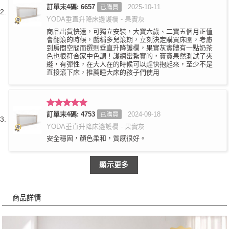
評分
訂單末4碼: 6657
5
滿
2025-10-11
已購買
分 5
YODA垂直升降床邊護欄 - 果實灰
商品出貨快速，可獨立安裝，大寶六歲、二寶五個月正值
會翻滾的時候，戲稱多兒滾期，立刻決定購買床圍，考慮
到房間空間而選則垂直升降護欄，果實灰實體有一點奶茶
色也很符合家中色調！護網蠻紮實的，寶寶果然測試了夾
縫，有彈性，在大人在的時候可以趕快抱起來，至少不是
直接滾下床，推薦睡大床的孩子們使用
評分
訂單末4碼: 4753
5
滿
2024-09-18
已購買
分 5
YODA垂直升降床邊護欄 - 果實灰
安全穩固，顏色柔和，質感很好。
顯示更多
商品詳情