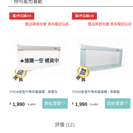
你可能也喜歡
滿2件立減215
滿2件立減215
雙品牌週年慶 買床欄送玩具
雙品牌週年慶 買床欄送玩具
🔥搶購一空 補貨中
YODA垂直升降床邊護欄 - 果實灰
YODA垂直升降床邊護欄 - 寧靜藍
買給寶寶🤍
買給寶寶🤍
1,990
1,990
$
$
2,490
2,490
$
$
商品詳情
評價 (12)