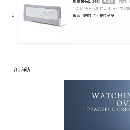
評分
訂單末4碼: 3448
5
滿
2025-
已購買
分 5
YODA 第三代動物星球-兒童床邊護
很實用的商品，安裝簡單
商品詳情