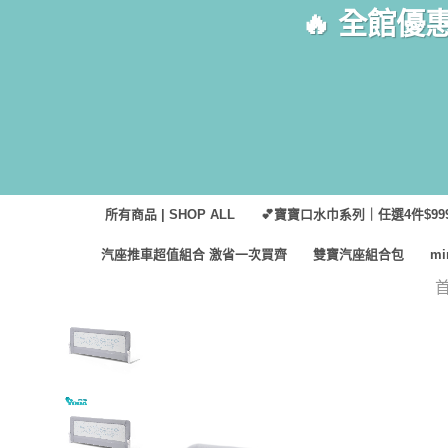
Skip
🔥 全館優
to
content
所有商品 | SHOP ALL
💕寶寶口水巾系列｜任選4件$999
汽座推車超值組合 激省一次買齊
雙寶汽座組合包
m