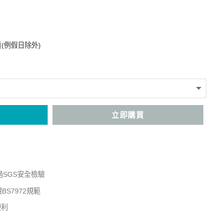
(例假日除外)
立即購買
SGS安全檢驗
BS7972規範
便利