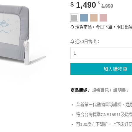
1,490
$
$
1,990
現貨商品，今日下單，明日出貨
近30日售出：
加入購物車
商品簡述 /
規格資訊 /
說明書 /
全新第三代動物星球護欄，通過
符合台灣標準CNS15911及歐盟
可180度向下翻折，上下床好