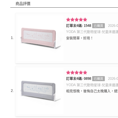
商品評價
評分
訂單末4碼: 1548
5
滿
2026-
已購買
分 5
YODA 第三代動物星球-兒童床邊護
安裝簡單，好用！
評分
訂單末4碼: 0898
5
滿
2026-
已購買
分 5
YODA 第三代動物星球-兒童床邊護
相見恨晚，後悔自己太晚購入，總