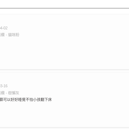
04-02
欄 - 貓咪粉
03-16
欄 - 樹懶灰
算可以好好睡覺不怕小孩翻下床