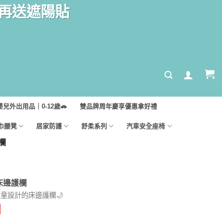
汽座再送遮陽貼
嬰兒外出用品｜0-12歲🚗
雙品牌周年慶享優惠拿好禮
巾腰凳
居家防護
舒柔系列
汽車安全座椅
欄
床邊護欄
童設計的床邊護欄🌙