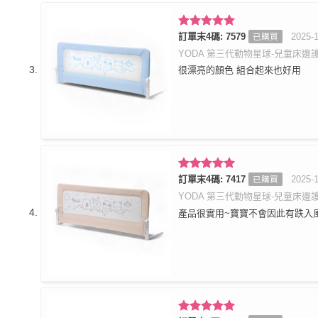
評分
訂單末4碼: 7579
5
滿
2025-
已購買
分 5
YODA 第三代動物星球-兒童床邊護
很漂亮的顏色 組合起來也好用
評分
訂單末4碼: 7417
5
滿
2025-
已購買
分 5
YODA 第三代動物星球-兒童床邊護
產品很實用~寶寶不會因此有跌入