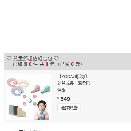
兒童節超值組合包
已加購
0
件 共
0
元（已省
0
元）
【YODA超挺你】
幼兒成長｜溫柔陪
伴組
549
$