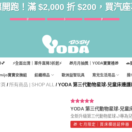
惠開跑！滿 $2,000 折 $200，買
15
3
14
時
分
秒
💕
⚡全面出清｜單件直降3折起⚡
🎁月月抽獎｜YODA寶寶禮🎁
🚗
imijo寶寶安撫組
紡織棉品
歐洲益智玩具
育兒生活用品
揹
首頁
/
所有商品 | SHOP ALL
/ YODA 第三代動物星球-兒童床邊護
評分
12
5.00
/
YODA 第三代動物星球-兒童
5，已有
位
全新升級第三代動物星球🌙專為兒
顧客進行評
分
🎁 七月限定｜買床欄送延伸器