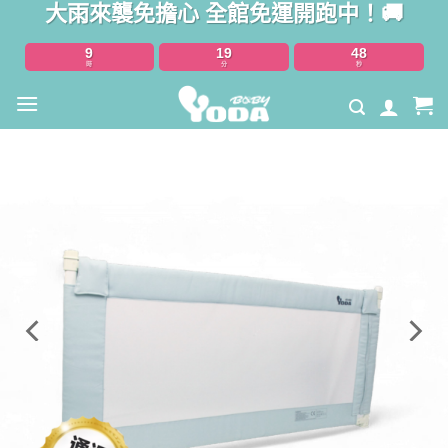
大雨來襲免擔心 全館免運開跑中！🚚
Skip
to
9
19
47
content
時
分
秒