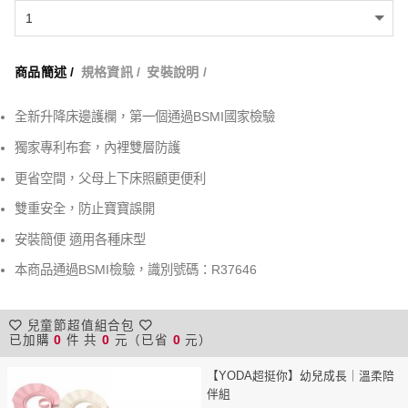
商品簡述 /
規格資訊 /
安裝說明 /
全新升降床邊護欄，第一個通過BSMI國家檢驗
獨家專利布套，內裡雙層防護
更省空間，父母上下床照顧更便利
雙重安全，防止寶寶誤開
安裝簡便 適用各種床型
本商品通過BSMI檢驗，識別號碼：R37646
兒童節超值組合包
已加購
0
件 共
0
元（已省
0
元）
【YODA超挺你】幼兒成長｜溫柔陪
伴組