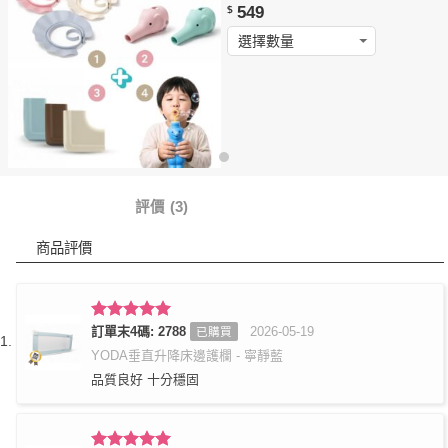
549
$
商品詳情
評價 (3)
商品評價
評分
訂單末4碼: 2788
5
滿
2026-05-19
已購買
分 5
YODA垂直升降床邊護欄 - 寧靜藍
品質良好 十分穩固