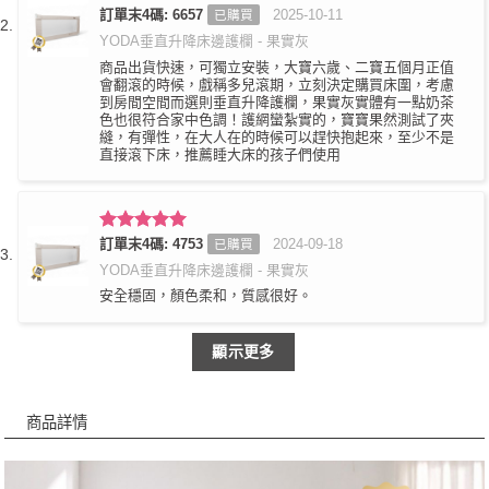
評分
訂單末4碼: 6657
5
滿
2025-10-11
已購買
分 5
YODA垂直升降床邊護欄 - 果實灰
商品出貨快速，可獨立安裝，大寶六歲、二寶五個月正值
會翻滾的時候，戲稱多兒滾期，立刻決定購買床圍，考慮
到房間空間而選則垂直升降護欄，果實灰實體有一點奶茶
色也很符合家中色調！護網蠻紮實的，寶寶果然測試了夾
縫，有彈性，在大人在的時候可以趕快抱起來，至少不是
直接滾下床，推薦睡大床的孩子們使用
評分
訂單末4碼: 4753
5
滿
2024-09-18
已購買
分 5
YODA垂直升降床邊護欄 - 果實灰
安全穩固，顏色柔和，質感很好。
顯示更多
商品詳情