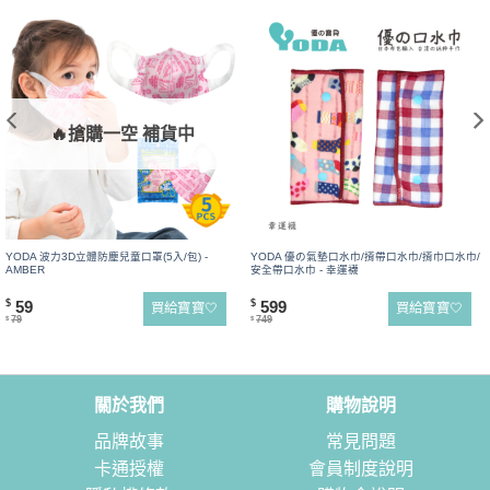
🔥搶購一空 補貨中
YODA 波力3D立體防塵兒童口罩(5入/包) -
YODA 優の氣墊口水巾/揹帶口水巾/揹巾口水巾/
AMBER
安全帶口水巾 - 幸運襪
59
599
$
$
買給寶寶🤍
買給寶寶🤍
79
749
$
$
關於我們
購物說明
品牌故事
常見問題
卡通授權
會員制度說明