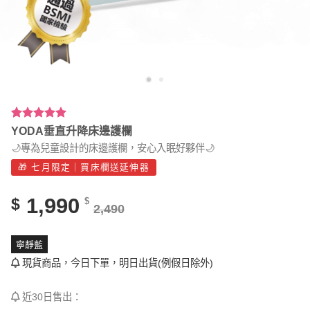
評分
3
5.00
/
YODA垂直升降床邊護欄
5，已有
位
🌙專為兒童設計的床邊護欄，安心入眠好夥伴🌙
顧客進行評
分
🎁 七月限定｜買床欄送延伸器
1,990
$
$
2,490
寧靜藍
現貨商品，今日下單，明日出貨(例假日除外)
近30日售出：