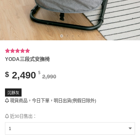
評分
3
5.00
/
YODA三段式安撫椅
5，已有
位
顧客進行評
2,490
$
$
分
2,990
沉靜灰
現貨商品，今日下單，明日出貨(例假日除外)
近30日售出：