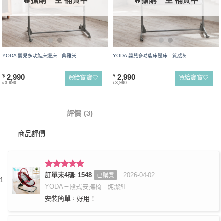
🔥搶購一空 補貨中
🔥搶購一空 補貨中
YODA 嬰兒多功能床邊床 - 典雅米
YODA 嬰兒多功能床邊床 - 質感灰
2,990
2,990
$
$
買給寶寶🤍
買給寶寶🤍
3,990
3,990
$
$
商品詳情
評價 (3)
商品評價
評分
訂單末4碼: 1548
5
滿
2026-04-02
已購買
分 5
YODA三段式安撫椅 - 純潔紅
安裝簡單，好用！