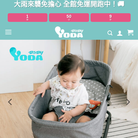
大雨來襲免擔心 全館免運開跑中！🚚
Skip
to
1
50
8
content
時
分
秒