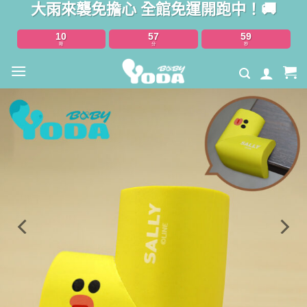
大雨來襲免擔心 全館免運開跑中！🚚
Skip
to
10
57
57
content
時
分
秒