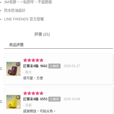
3M背膠，一貼即牢，不留膠痕
防水防油設計
LINE FRIENDS 官方授權
商品詳情
評價 (21)
商品評價
評分
訂單末4碼: 9662
5
滿
2026-01-27
已購買
分 5
- 熊大
很可愛，方便
評分
訂單末4碼: 6553
5
滿
2025-10-09
已購買
分 5
- 莎莉
感謝贈送，可貼尖角。