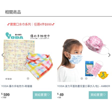
相關商品
💕寶寶口水巾系列｜任選4件$999💕
YODA 優の手帕兜巾-晾貓貓
YODA 波力平面防塵兒童口罩(5入/包) - AMBER
599
49
$
$
買給寶寶🤍
買給寶寶🤍
749
69
$
$