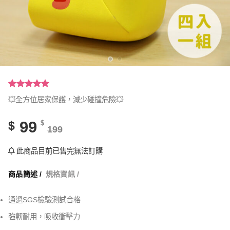
評分
21
5.00
/
💥全方位居家保護，減少碰撞危險💥
5，已有
位
顧客進行評
分
99
$
$
199
此商品目前已售完無法訂購
商品簡述 /
規格資訊 /
通過SGS檢驗測試合格
強韌耐用，吸收衝擊力