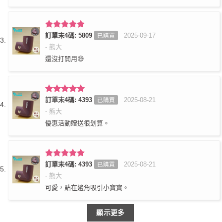
評分
訂單末4碼: 5809
5
滿
2025-09-17
已購買
分 5
- 熊大
還沒打開用😅
評分
訂單末4碼: 4393
5
滿
2025-08-21
已購買
分 5
- 熊大
優惠活動贈送很划算。
評分
訂單末4碼: 4393
5
滿
2025-08-21
已購買
分 5
- 熊大
可愛，貼在邊角吸引小寶寶。
顯示更多