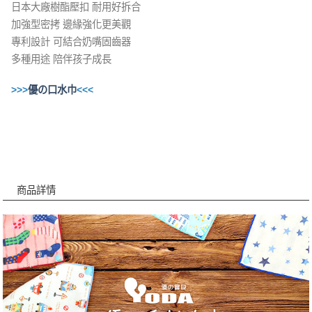
日本大廠樹酯壓扣 耐用好拆合
加強型密拷 邊緣強化更美觀
專利設計 可結合奶嘴固齒器
多種用途 陪伴孩子成長
>>>
優の口水巾
<<<
商品詳情
商品詳情