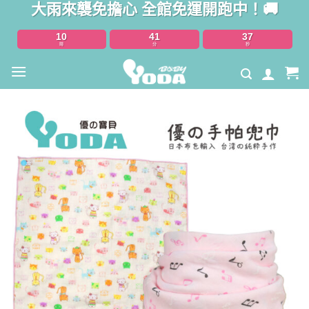
大雨來襲免擔心 全館免運開跑中！🚚
Skip
to
10
41
36
content
時
分
秒