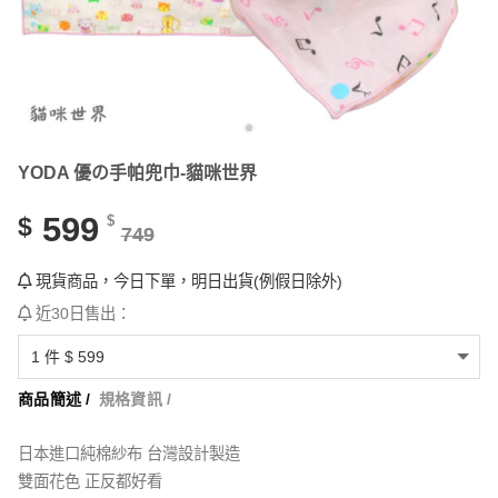
YODA 優の手帕兜巾-貓咪世界
599
$
$
749
現貨商品，今日下單，明日出貨(例假日除外)
近30日售出：
商品簡述 /
規格資訊 /
日本進口純棉紗布 台灣設計製造
雙面花色 正反都好看