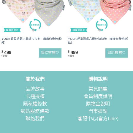
YODA 輕柔透氣六層紗扣扣兜 - 喵喵你我他(粉
YODA 輕柔透氣六層紗扣扣兜 - 喵喵你我他(粉
紅)
藍)
499
499
$
$
買給寶寶🤍
買給寶寶🤍
599
599
$
$
關於我們
購物說明
品牌故事
常見問題
卡通授權
會員制度說明
隱私權條款
購物金說明
網站服務條款
門市據點
聯絡我們
客服中心(官方Line)