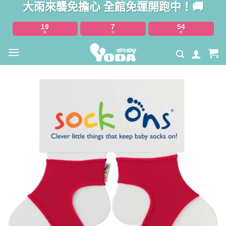
大雨來襲免擔心 全館免運開跑中！🚚
Skip
to
19
7
53
content
時
分
秒