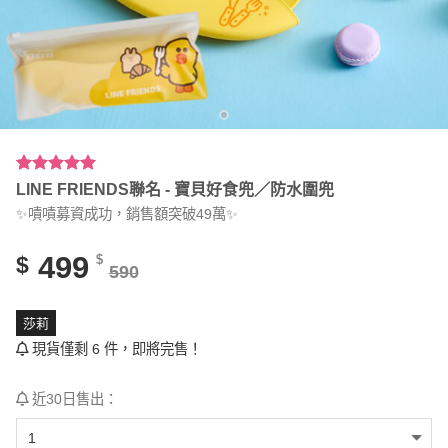
評分
1
5.00
/
LINE FRIENDS聯名 - 寶貝好食兜／防水圍兜
5，已有
位
✨嘖嘖募資成功，銷售額突破49萬✨
顧客進行評
分
499
$
$
590
莎莉
現貨僅剩 6 件，即將完售！
近30日售出：