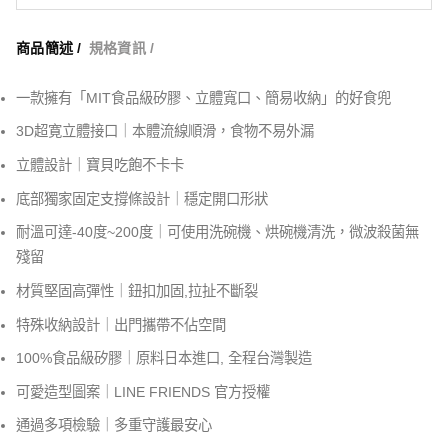
商品簡述 /
規格資訊 /
一款擁有「MIT食品級矽膠、立體寬口、簡易收納」的好食兜
3D超寛立體接口｜本體流線順滑，食物不易外漏
立體設計｜寶貝吃飽不卡卡
底部獨家固定支撐條設計｜穩定開口形狀
耐溫可達-40度~200度｜可使用洗碗機、烘碗機清洗，微波殺菌無
殘留
材質堅固高彈性｜鈕扣加固,拉扯不斷裂
特殊收納設計｜出門攜帶不佔空間
100%食品級矽膠｜原料日本進口, 全程台灣製造
可愛造型圖案｜LINE FRIENDS 官方授權
通過多項檢驗｜多重守護最安心