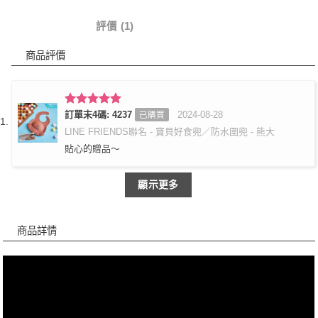
商品詳情
評價 (1)
商品評價
評分
訂單末4碼: 4237
5
滿
2024-08-28
已購買
分 5
LINE FRIENDS聯名 - 寶貝好食兜／防水圍兜 - 熊大
貼心的贈品～
顯示更多
商品詳情