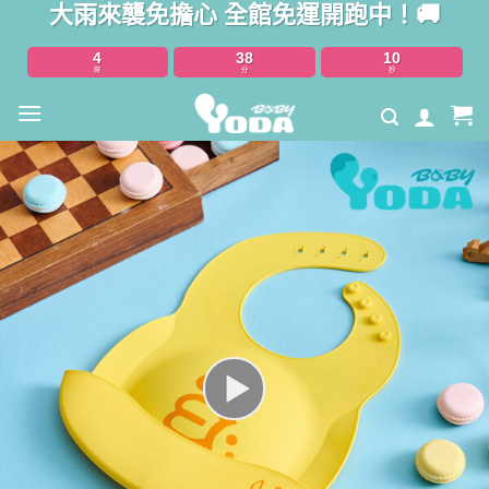
大雨來襲免擔心 全館免運開跑中！🚚
Skip
to
4
38
8
content
時
分
秒