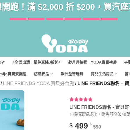
惠開跑！滿 $2,000 折 $200，買
19
17
50
時
分
秒
💕
⚡全面出清｜單件直降3折起⚡
🎁月月抽獎｜YODA寶寶禮🎁
🚗
imijo寶寶安撫組
紡織棉品
歐洲益智玩具
育兒生活用品
揹
/
LINE FRIENDS YODA 寶貝好食兜
/ LINE FRIENDS聯名
評分
1
5.00
/
LINE FRIENDS聯名 - 
5，已有
位
✨嘖嘖募資成功，銷售額突破49萬
顧客進行評
分
499
$
$
590