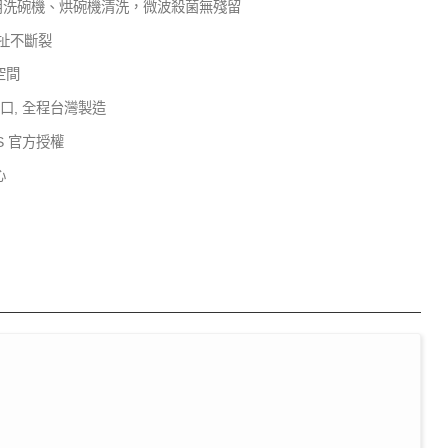
使用洗碗機、烘碗機清洗，微波殺菌無殘留
扯不斷裂
空間
口, 全程台灣製造
DS 官方授權
心