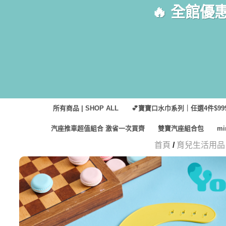
Skip
🔥 全館優
to
content
所有商品 | SHOP ALL
💕寶寶口水巾系列｜任選4件$999
汽座推車超值組合 激省一次買齊
雙寶汽座組合包
m
首頁
/
育兒生活用品