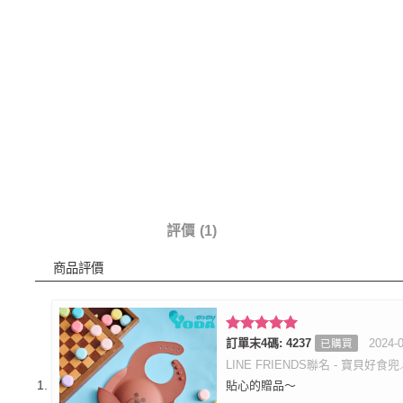
商品詳情
評價 (1)
商品評價
評分
訂單末4碼: 4237
5
滿
2024-
已購買
分 5
LINE FRIENDS聯名 - 寶貝好食
貼心的贈品～