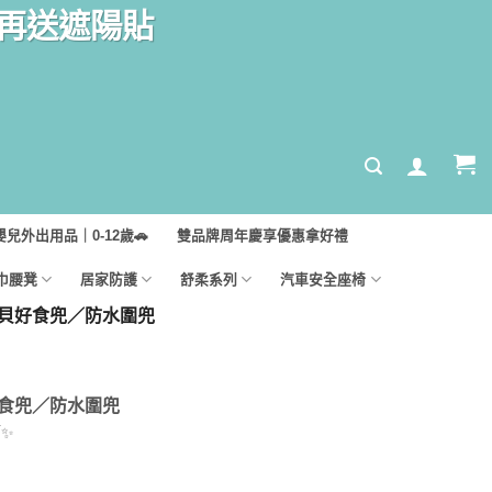
汽座再送遮陽貼
嬰兒外出用品｜0-12歲🚗
雙品牌周年慶享優惠拿好禮
巾腰凳
居家防護
舒柔系列
汽車安全座椅
 – 寶貝好食兜／防水圍兜
寶貝好食兜／防水圍兜
✨