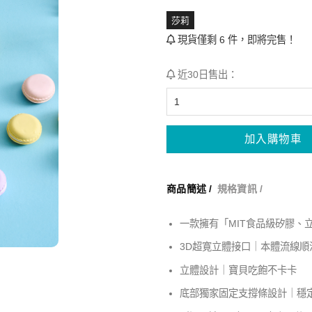
莎莉
現貨僅剩 6 件，即將完售！
近30日售出：
加入購物車
商品簡述 /
規格資訊 /
一款擁有「MIT食品級矽膠、
3D超寛立體接口｜本體流線順
立體設計｜寶貝吃飽不卡卡
底部獨家固定支撐條設計｜穩