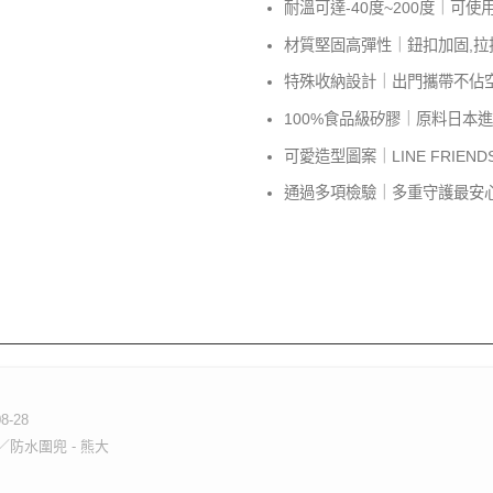
耐溫可達-40度~200度｜可
材質堅固高彈性｜鈕扣加固,拉
特殊收納設計｜出門攜帶不佔
100%食品級矽膠｜原料日本進
可愛造型圖案｜LINE FRIEN
通過多項檢驗｜多重守護最安
08-28
兜／防水圍兜 - 熊大