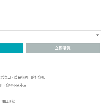
立即購買
立體寬口、簡易收納」的好食兜
滑，食物不易外漏
定開口形狀