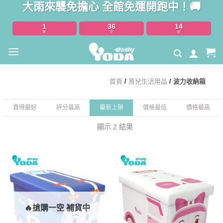
大雨來襲免擔心 全館免運開跑中！🚚
Skip
to
1
36
14
content
時
分
秒
首頁
/
育兒生活用品
/
波力收納箱
賣得最好
評分最高
最新上架
價格最低
價格最高
顯示 2 結果
🔥搶購一空 補貨中