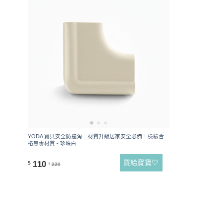
YODA 寶貝安全防撞角｜材質升級居家安全必備｜檢驗合
格無毒材質 - 珍珠白
買給寶寶🤍
110
$
220
$