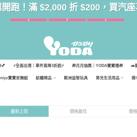
惠開跑！滿 $2,000 折 $200，買
6
40
5
時
分
秒
💕
⚡全面出清｜單件直降3折起⚡
🎁月月抽獎｜YODA寶寶禮🎁
🚗
imijo寶寶安撫組
紡織棉品
歐洲益智玩具
育兒生活用品
揹
最新上架
價格最低
價