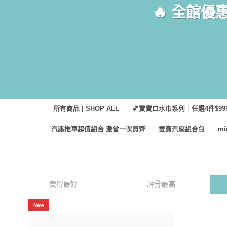
Skip
🔥 全館優
to
content
所有商品 | SHOP ALL
💕寶寶口水巾系列｜任選4件$999
汽座推車超值組合 激省一次買齊
雙寶汽座組合包
m
賣得最好
評分最高
New