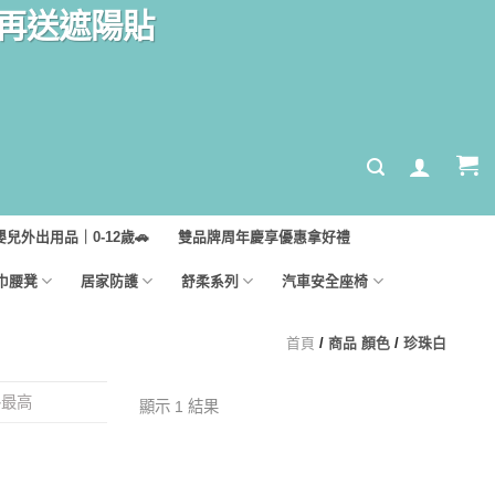
汽座再送遮陽貼
嬰兒外出用品｜0-12歲🚗
雙品牌周年慶享優惠拿好禮
巾腰凳
居家防護
舒柔系列
汽車安全座椅
首頁
/
商品 顏色
/
珍珠白
格最高
顯示 1 結果