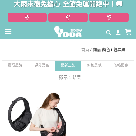
大雨來襲免擔心 全館免運開跑中！🚚
Skip
to
10
27
45
content
時
分
秒
首頁
/
商品 顏色
/
經典黑
賣得最好
評分最高
最新上架
價格最低
價格最高
顯示 1 結果