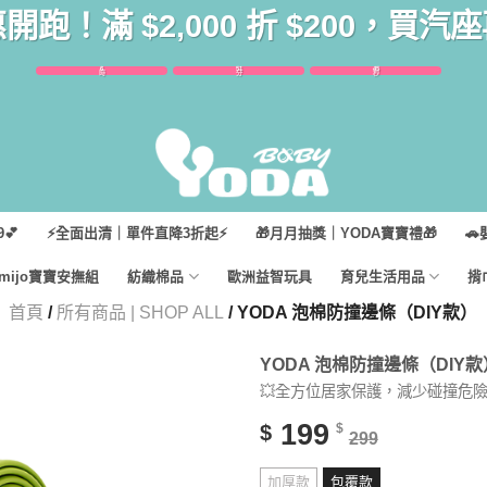
惠開跑！滿 $2,000 折 $200，買
6
51
43
時
分
秒
💕
⚡全面出清｜單件直降3折起⚡
🎁月月抽獎｜YODA寶寶禮🎁
🚗
imijo寶寶安撫組
紡織棉品
歐洲益智玩具
育兒生活用品
揹
首頁
/
所有商品 | SHOP ALL
/ YODA 泡棉防撞邊條（DIY款）
YODA 泡棉防撞邊條（DIY款
💥全方位居家保護，減少碰撞危險
199
$
$
299
加厚款
包覆款