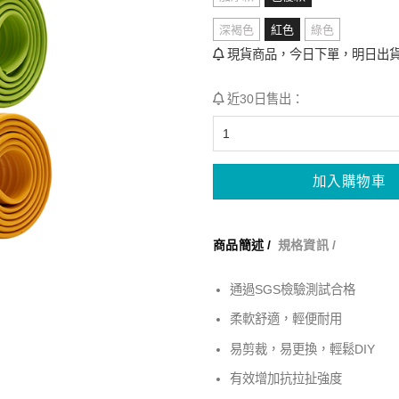
深褐色
紅色
綠色
現貨商品，今日下單，明日出貨
近30日售出：
加入購物車
商品簡述 /
規格資訊 /
通過SGS檢驗測試合格
柔軟舒適，輕便耐用
易剪裁，易更換，輕鬆DIY
有效增加抗拉扯強度