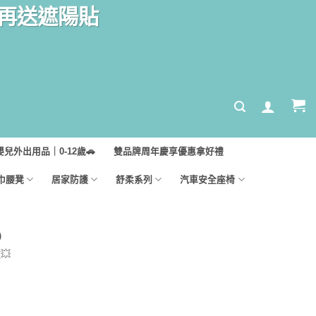
汽座再送遮陽貼
嬰兒外出用品｜0-12歲🚗
雙品牌周年慶享優惠拿好禮
巾腰凳
居家防護
舒柔系列
汽車安全座椅
）
💥