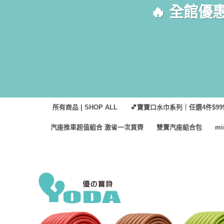
Skip
🔥 全館優
to
content
所有商品 | SHOP ALL
💕寶寶口水巾系列｜任選4件$999
汽座推車超值組合 激省一次買齊
雙寶汽座組合包
m